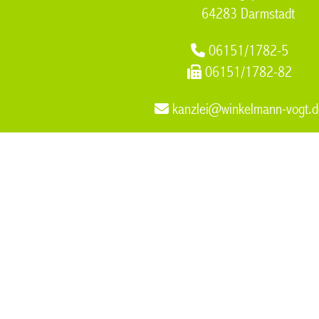
64283 Darmstadt
06151/1782-5
06151/1782-82
kanzlei@winkelmann-vogt.d
Online Scheidung
,
Arbeitsrecht Betriebsrat Muelheim an der 
Versorgungsausgleich
,
Unternehmensnachfolge Muelheim an 
der Ruhr
Dr. Winkelmann Dr. Vogt & Pa