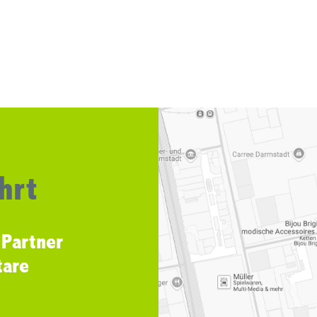
hrt
 Partner
tare