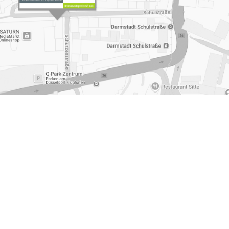
recht
,
Rechtsanwalt Familienrecht Versorgungsausgleich
,
Aerzte Muelheim an der Ruhr
,
Kindesunterhalt Muelheim an
essum
|
Datenschutzerklärung