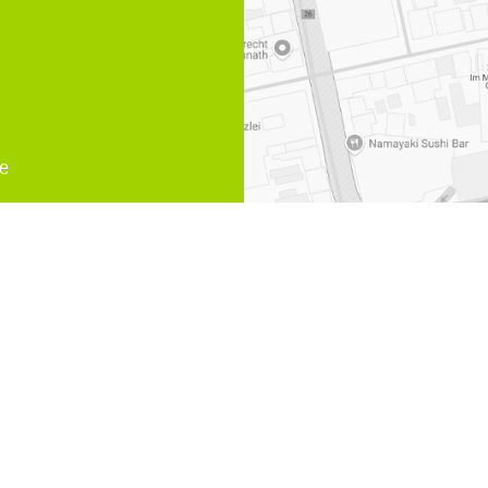
e
Ruhr
,
Familienrecht Fachanwaeltin Muelheim an der Ruhr
,
Erb
der Ruhr
,
Familienrecht Muelheim an der Ruhr
,
Arbeitsrecht 
rtner Rechtsanwälte und Notare | Design und Webservice by
bense.com
|
Impr