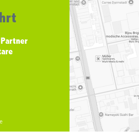
hrt
 Partner
tare
e