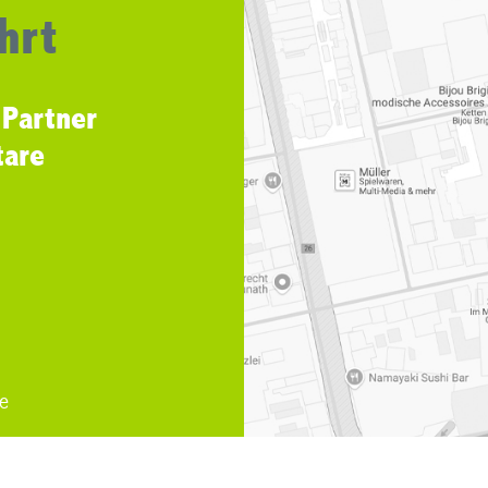
hrt
 Partner
tare
e