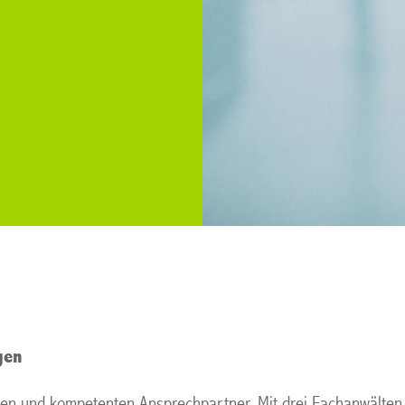
gen
nen und kompetenten Ansprechpartner. Mit drei Fachanwälten f