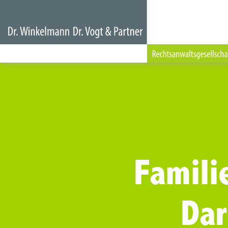
Famili
Da