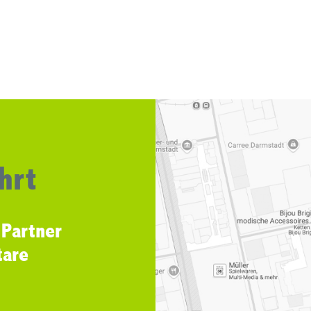
hrt
 Partner
tare