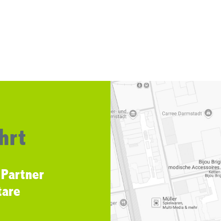
hrt
 Partner
tare