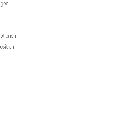
ägen
optionen
osition